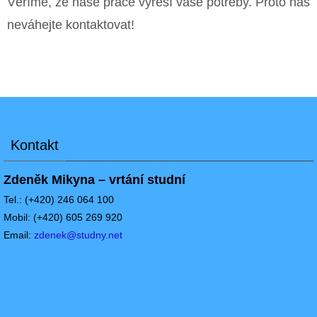
Věříme, že naše práce vyřeší vaše potřeby. Proto nás
neváhejte kontaktovat!
Kontakt
Zdeněk Mikyna – vrtání studní
Tel.: (+420) 246 064 100
Mobil: (+420) 605 269 920
Email:
zdenek@studny.net