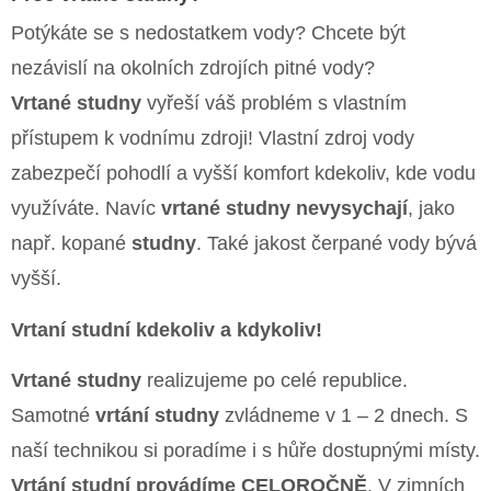
Potýkáte se s nedostatkem vody? Chcete být
nezávislí na okolních zdrojích pitné vody?
Vrtané studny
vyřeší váš problém s vlastním
přístupem k vodnímu zdroji! Vlastní zdroj vody
zabezpečí pohodlí a vyšší komfort kdekoliv, kde vodu
využíváte. Navíc
vrtané studny nevysychají
, jako
např. kopané
studny
. Také jakost čerpané vody bývá
vyšší.
Vrtaní studní kdekoliv a kdykoliv!
Vrtané studny
realizujeme po celé republice.
Samotné
vrtání studny
zvládneme v 1 – 2 dnech. S
naší technikou si poradíme i s hůře dostupnými místy.
Vrtání studní provádíme CELOROČNĚ
. V zimních